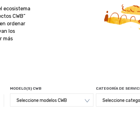
del ecosistema
yectos CWB”
den ordenar
yan los
er más
MODELO(S) CWB
CATEGORÍA DE SERVIC
Seleccione modelos CWB
Seleccione categor