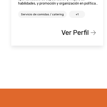
habilidades, y promoción y organización en política
económica.
Servicio de comidas / catering
+1
Ver Perfil