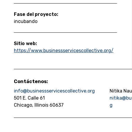
Fase del proyecto:
incubando
Sitio web:
https://www.businessservicescollective.org/
Contáctenos:
info@businessservicescollective.org
Nitika Nau
501 E. Calle 61
nitika@bu
Chicago, Illinois 60637
g