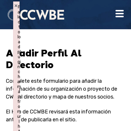
×
F
ai
le
d
t
o
lo
a
d
Añadir Perfil Al
pl
u
Directorio
gi
n:
c
h
Complete este formulario para añadir la
ar
m
información de su organización o proyecto de
a
CWB al directorio y mapa de nuestros socios.
p
fr
o
El Hub de CCWBE revisará esta información
m
ur
antes de publicarla en el sitio.
l
h