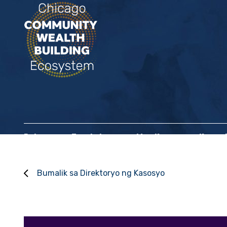
Bahay
Tungkol sa
Mga Kasosyo sa Komun
Bumalik sa Direktoryo ng Kasosyo