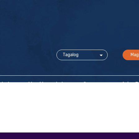
Mag
idad
Mga Mapagkukunan at Suporta
Ating 