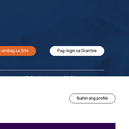
-ambag sa Site
Pag-login sa Grantee
Epekto
Kalendaryo
Makipag-ugnayan
Ibahin ang profile