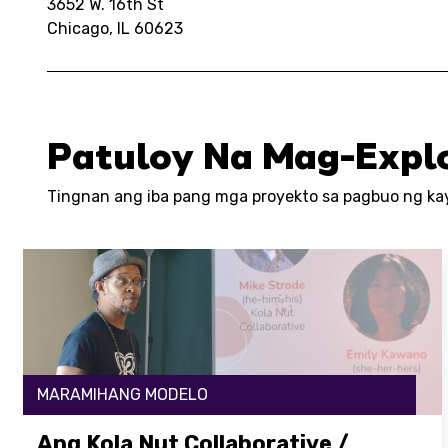
3652 W. 16th St
Chicago, IL 60623
Patuloy Na Mag-Expl
Tingnan ang iba pang mga proyekto sa pagbuo ng ka
MARAMIHANG MODELO
Ang Kola Nut Collaborative /