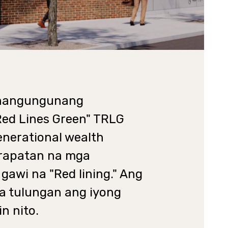
g nangungunang
Red Lines Green" TRLG
enerational wealth
arapatan na mga
awi na "Red lining." Ang
a tulungan ang iyong
n nito.