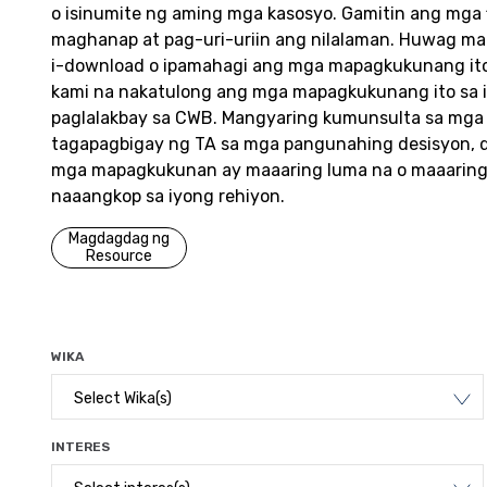
o isinumite ng aming mga kasosyo. Gamitin ang mga f
maghanap at pag-uri-uriin ang nilalaman. Huwag ma
i-download o ipamahagi ang mga mapagkukunang it
kami na nakatulong ang mga mapagkukunang ito sa 
paglalakbay sa CWB.
Mangyaring kumunsulta sa mga
tagapagbigay ng TA sa mga pangunahing desisyon, d
mga mapagkukunan ay maaaring luma na o maaaring
naaangkop sa iyong rehiyon.
Magdagdag ng
Resource
WIKA
Select Wika(s)
INTERES