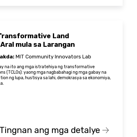
Transformative Land
 Aral mula sa Larangan
akda:
MIT Community Innovators Lab
 na ito ang mga istratehiya ng transformative
ons (TCLOs): yaong mga nagbabahagi ng mga gabay na
ion ng lupa, hustisya sa lahi, demokrasya sa ekonomiya,
a.
Tingnan ang mga detalye