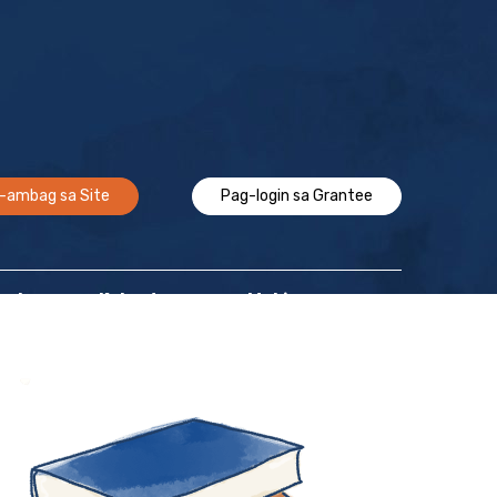
-ambag sa Site
Pag-login sa Grantee
Epekto
Kalendaryo
Makipag-ugnayan