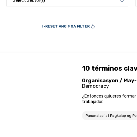
Select Sektor(s)
I-RESET ANG MGA FILTER
10 términos cla
Organisasyon / May-
Democracy
¿Entonces quiueres formar 
trabajador.
Pananalapi at Pagkalap ng P