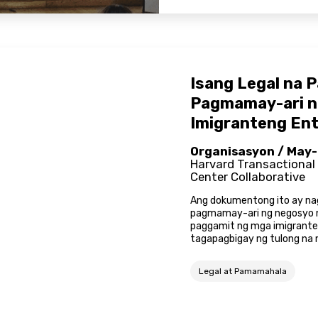
Isang Legal na 
Pagmamay-ari n
Imigranteng En
Organisasyon / May-
Harvard Transactional
Center Collaborative
Ang dokumentong ito ay na
pagmamay-ari ng negosyo ng
paggamit ng mga imigrante
tagapagbigay ng tulong na 
Legal at Pamamahala