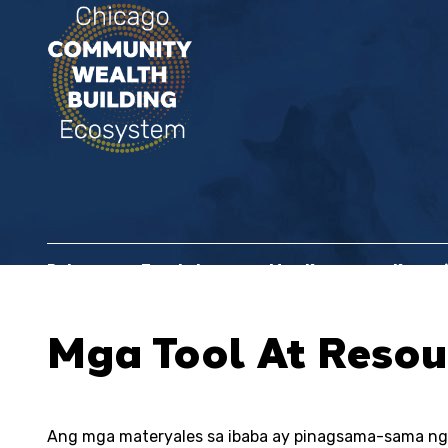
Bahay
Tungkol sa
Mga Kasosyo sa Komun
Mga Tool At Resou
Ang mga materyales sa ibaba ay pinagsama-sama n