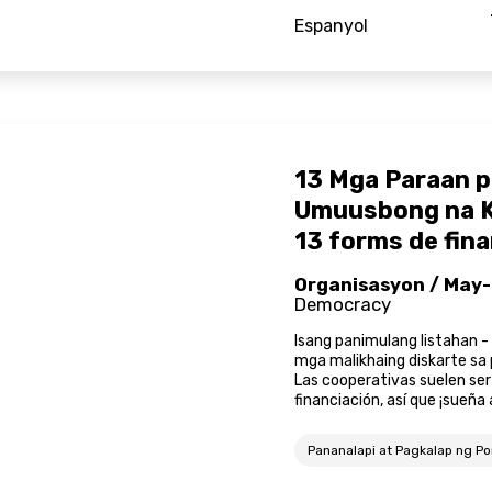
Espanyol
13 Mga Paraan p
Umuusbong na K
13 forms de fina
trabajo emerge
Organisasyon / May-
Democracy
Isang panimulang listahan 
mga malikhaing diskarte sa 
Las cooperativas suelen ser
financiación, así que ¡sueña 
Pananalapi at Pagkalap ng P