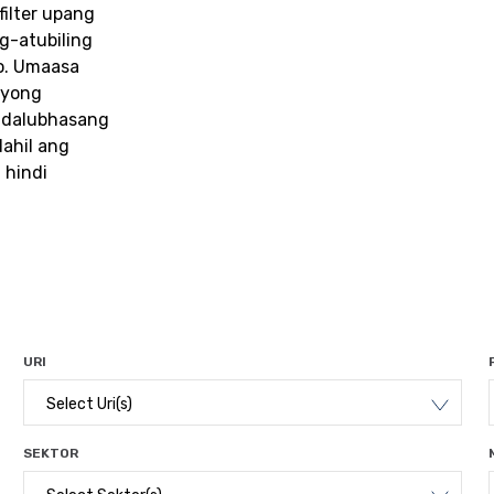
ilter upang
g-atubiling
o. Umaasa
iyong
 dalubhasang
ahil ang
 hindi
URI
Select Uri(s)
SEKTOR
Maghanap