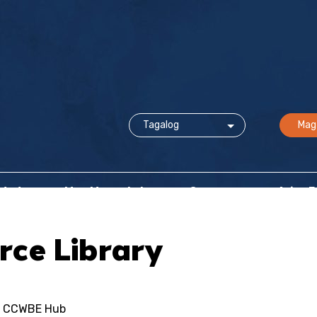
Mag
idad
Mga Mapagkukunan at Suporta
Ating 
rce Library
g CCWBE Hub