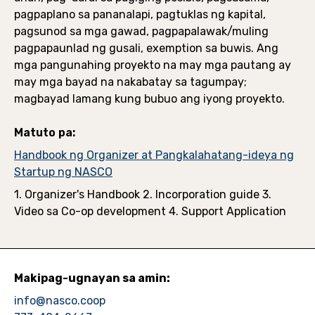
pagpaplano sa pananalapi, pagtuklas ng kapital,
pagsunod sa mga gawad, pagpapalawak/muling
pagpapaunlad ng gusali, exemption sa buwis. Ang
mga pangunahing proyekto na may mga pautang ay
may mga bayad na nakabatay sa tagumpay;
magbayad lamang kung bubuo ang iyong proyekto.
Matuto pa:
Handbook ng Organizer at Pangkalahatang-ideya ng
Startup ng NASCO
1. Organizer's Handbook 2. Incorporation guide 3.
Video sa Co-op development 4. Support Application
Makipag-ugnayan sa amin:
info@nasco.coop