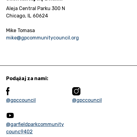
Aleja Central Parku 300 N
Chicago, IL 60624
Mike Tomasa
mike@gpcommunitycouncil.org
Podążaj za nami:
@gpccouncil
@gpccouncil
@garfieldparkcommunity
counc9402