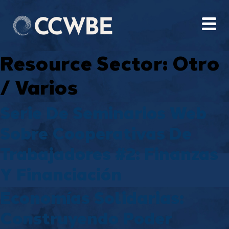
Resource Sector:
Otro
/ Varios
Serie De Seminarios Web
Sobre Cooperativas De
Trabajadores #2: Finanzas
Y Financiación
Economías Solidarias:
Construyendo Poder