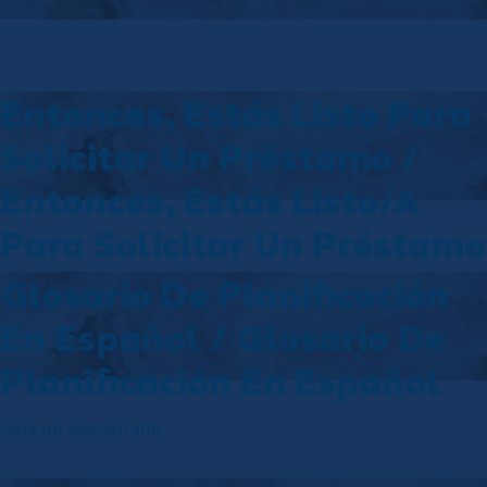
Entonces, Estás Listo Para
Solicitar Un Préstamo /
Entonces, Estás Listo/a
Para Solicitar Un Préstamo
Glosario De Planificación
En Español / Glosario De
Planificación En Español
en
Deja un comentario
Glosario
de