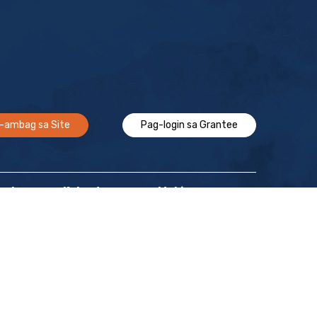
-ambag sa Site
Pag-login sa Grantee
Epekto
Kalendaryo
Makipag-ugnayan