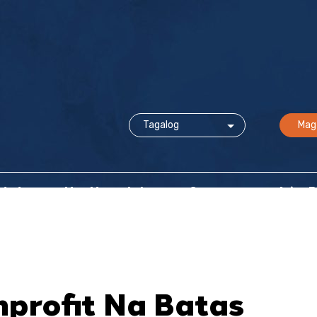
Mag
idad
Mga Mapagkukunan at Suporta
Ating 
profit Na Batas