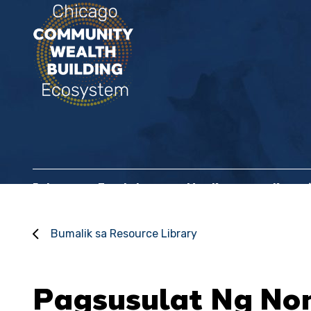
Bahay
Tungkol sa
Mga Kasosyo sa Komun
Bumalik sa Resource Library
Pagsusulat Ng Non