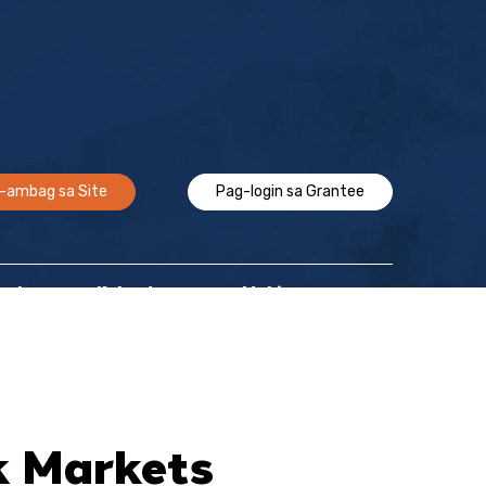
-ambag sa Site
Pag-login sa Grantee
Epekto
Kalendaryo
Makipag-ugnayan
k Markets