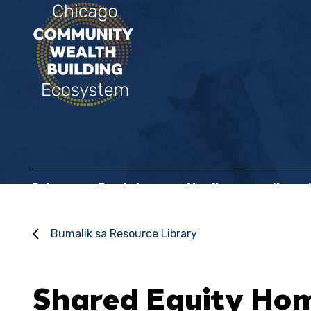
Bahay
Tungkol sa
Mga Kasosyo sa Komun
Bumalik sa Resource Library
Shared Equity Ho