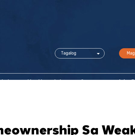
Mag
idad
Mga Mapagkukunan at Suporta
Ating 
meownership Sa Wea