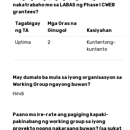
nakatrabaho mo sa LABAS ng Phase I CWEB
grantees?
Tagabigay
Mga Oras na
ng TA
Ginugol
Kasiyahan
Uptima
2
Kuntentong-
kuntento
May dumalo ba mula sa iyong organisasyon sa
Working Group ngayong buwan?
Hindi
Paano mo ire-rate ang pagiging kapaki-
pakinabang ng working group sa iyong
proyekto noong nakaraang buwan? (sa sukat