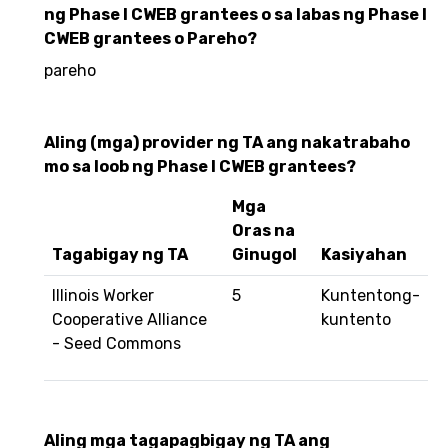
ng Phase I CWEB grantees o sa labas ng Phase I
CWEB grantees o Pareho?
pareho
Aling (mga) provider ng TA ang nakatrabaho
mo sa loob ng Phase I CWEB grantees?
Mga
Oras na
Tagabigay ng TA
Ginugol
Kasiyahan
Illinois Worker
5
Kuntentong-
Cooperative Alliance
kuntento
- Seed Commons
Aling mga tagapagbigay ng TA ang