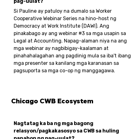
pag-uulat?
Si Pauline ay patuloy na dumalo sa Worker
Cooperative Webinar Series na hino-host ng
Democracy at Work Institute (DAWI). Ang
pinakabago ay ang webinar #3 sa mga usapin sa
Legal at Accounting. Napag-alaman niya na ang
mga webinar ay nagbibigay-kaalaman at
pinahahalagahan ang pagdinig mula sa iba't ibang
mga presenter sa kanilang mga karanasan sa
pagsuporta sa mga co-op ng manggagawa.
Chicago CWB Ecosystem
Nagtatag ka ba ng mga bagong
relasyon/pagkakasosyo sa CWB sa huling
panahon ng pag-uulat?