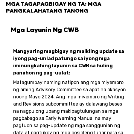
MGA TAGAPAGBIGAY NG TA: MGA
PANGKALAHATANG TANONG
Mga Layunin Ng CWB
Mangyaring magbigay ng maikling update sa
iyong pag-unlad patungo sa iyong mga
iminungkahing layunin sa CWB sa huling
panahon ng pag-uulat:
Matagumpay naming natipon ang mga miyembro
ng aming Advisory Committee sa apat na okasyon
noong Mayo 2024. Ang mga miyembro ng Writing
and Revisions subcommittee ay dalawang beses
na nagpulong upang makipagtulungan sa mga
pagbabago sa Early Warning Manual na may
pagtuon sa pag-update ng mga sanggunian ng
data at pagtukoy ng mga posibleng lugar para sa