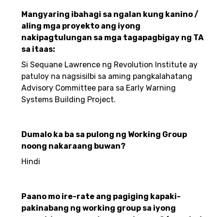
Mangyaring ibahagi sa ngalan kung kanino /
aling mga proyekto ang iyong
nakipagtulungan sa mga tagapagbigay ng TA
sa itaas:
Si Sequane Lawrence ng Revolution Institute ay
patuloy na nagsisilbi sa aming pangkalahatang
Advisory Committee para sa Early Warning
Systems Building Project.
Dumalo ka ba sa pulong ng Working Group
noong nakaraang buwan?
Hindi
Paano mo ire-rate ang pagiging kapaki-
pakinabang ng working group sa iyong