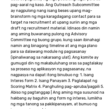
pag-aaral ng kaso. Ang Outreach Subcommittee
ay nagpulong nang isang beses upang mag-
brainstorm ng mga karagdagang contact para sa
target na recruitment at upang suriin ang mga
draft ng recruitment material. Idinaos din namin
ang aming buwanang pulong ng Advisory
Committee ng buong grupo, kung saan ibinahagi
namin ang binagong timeline at ang mga plano
para sa dalawang module ng pagsasanay
(ipinaliwanag sa nakaraang ulat). Ang komite ay
gumugol din ng makabuluhang oras sa pagtalakay
sa proseso ng aplikasyon ng pagsasanay, na
nagpasya na dapat itong binubuo ng: 1. Isang
Interes form 2. Isang Panayam 3. Paglalapat ng
Scoring Matrix 4. Panghuling pag-apruba/pagpili 5.
Abiso ng pagtanggap | Ang aming mga susunod na
hakbang ay baguhin ang form ng interes, lumikha
ng mga tanong sa pakikipanayam, at bumuo ng