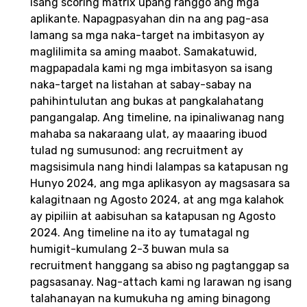
isang scoring matrix upang ranggo ang mga
aplikante. Napagpasyahan din na ang pag-asa
lamang sa mga naka-target na imbitasyon ay
maglilimita sa aming maabot. Samakatuwid,
magpapadala kami ng mga imbitasyon sa isang
naka-target na listahan at sabay-sabay na
pahihintulutan ang bukas at pangkalahatang
pangangalap. Ang timeline, na ipinaliwanag nang
mahaba sa nakaraang ulat, ay maaaring ibuod
tulad ng sumusunod: ang recruitment ay
magsisimula nang hindi lalampas sa katapusan ng
Hunyo 2024, ang mga aplikasyon ay magsasara sa
kalagitnaan ng Agosto 2024, at ang mga kalahok
ay pipiliin at aabisuhan sa katapusan ng Agosto
2024. Ang timeline na ito ay tumatagal ng
humigit-kumulang 2-3 buwan mula sa
recruitment hanggang sa abiso ng pagtanggap sa
pagsasanay. Nag-attach kami ng larawan ng isang
talahanayan na kumukuha ng aming binagong