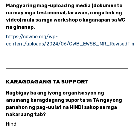
Mangyaring mag-upload ng media (dokumento
na may mga testimonial, larawan, o mga link ng
video) mula sa mga workshop o kaganapan sa WC
na ginanap.
https://ccwbe.org/wp-
content/uploads/2024/06/CWB_EWSB_MR_RevisedTim
KARAGDAGANG TA SUPPORT
Nagbigay ba ang iyong organisasyon ng
anumang karagdagang suporta sa TA ngayong
panahon ng pag-uulat na HINDI sakop sa mga
nakaraang tab?
Hindi