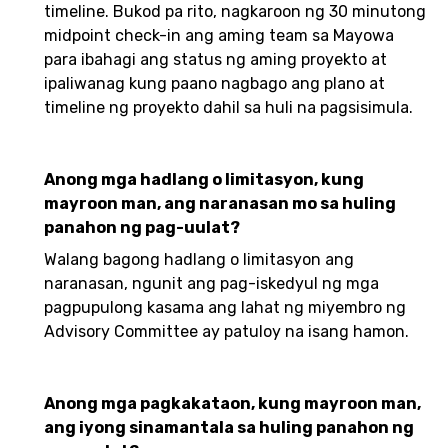
timeline. Bukod pa rito, nagkaroon ng 30 minutong
midpoint check-in ang aming team sa Mayowa
para ibahagi ang status ng aming proyekto at
ipaliwanag kung paano nagbago ang plano at
timeline ng proyekto dahil sa huli na pagsisimula.
Anong mga hadlang o limitasyon, kung
mayroon man, ang naranasan mo sa huling
panahon ng pag-uulat?
Walang bagong hadlang o limitasyon ang
naranasan, ngunit ang pag-iskedyul ng mga
pagpupulong kasama ang lahat ng miyembro ng
Advisory Committee ay patuloy na isang hamon.
Anong mga pagkakataon, kung mayroon man,
ang iyong sinamantala sa huling panahon ng