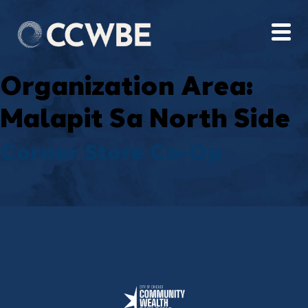
Organization Area:
Malapit Sa North Side
Corner Store Co-Op