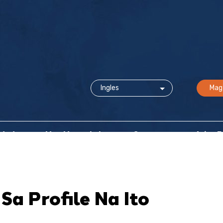
Mag
idad
Mga Mapagkukunan at Suporta
Ating 
Sa Profile Na Ito