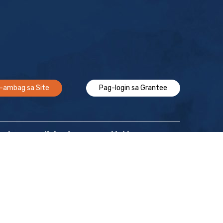
-ambag sa Site
Pag-login sa Grantee
Epekto
Kalendaryo
Makipag-ugnayan