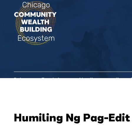
Bahay
Tungkol sa
Mga Kasosyo sa Komun
Humiling Ng Pag-Edit 