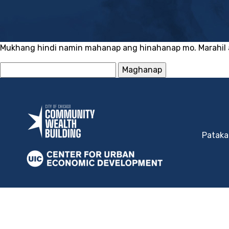
Mukhang hindi namin mahanap ang hinahanap mo. Marahil
Hanapin
ang:
Pataka