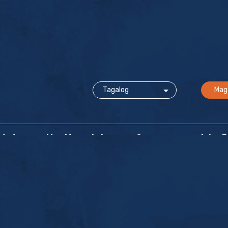
Mag
idad
Mga Mapagkukunan at Suporta
Ating 