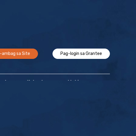
-ambag sa Site
Pag-login sa Grantee
Epekto
Kalendaryo
Makipag-ugnayan