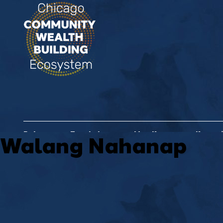
Bahay
Tungkol sa
Mga Kasosyo sa Komun
Walang Nahanap