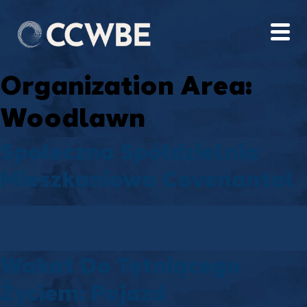
Organization Area:
Woodlawn
Społeczna Spółdzielnia
Mieszkaniowa Covenantal
Wakat Do Tętniącego
Życiem: Pojazd