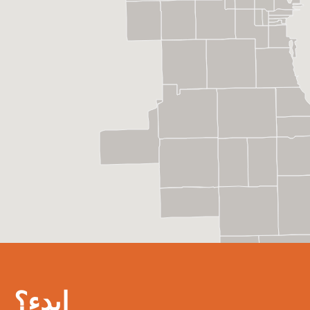
ابدء؟