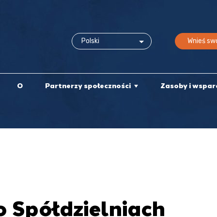
Wnieś swó
O
Partnerzy społeczności
Zasoby i wspar
o Spółdzielniach