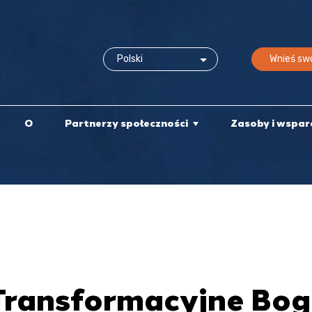
Wnieś swó
O
Partnerzy społeczności
Zasoby i wspar
 Transformacyjne Bo