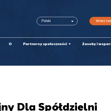
Wnieś swó
O
Partnerzy społeczności
Zasoby i wspar
ny Dla Spółdzielni