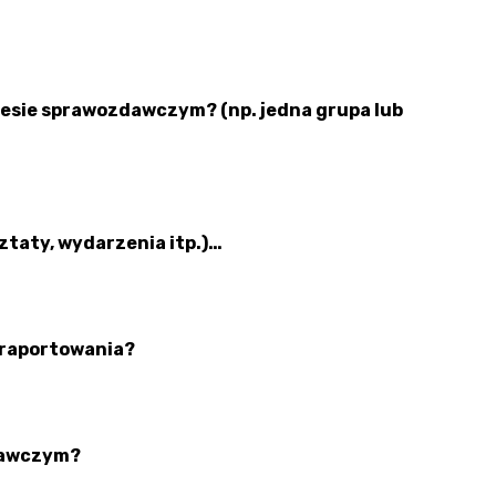
kresie sprawozdawczym? (np. jedna grupa lub
taty, wydarzenia itp.)…
 raportowania?
zdawczym?