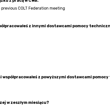
ązku z pracą w CWB.
he previous COLT Federation meeting
ółpracowałeś z innymi dostawcami pomocy techniczn
tami współpracowałeś z powyższymi dostawcami pomocy 
zej w zeszłym miesiącu?