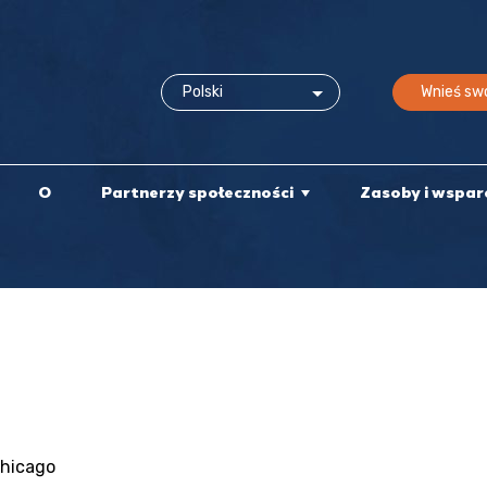
Wnieś swó
O
Partnerzy społeczności
Zasoby i wspar
Chicago