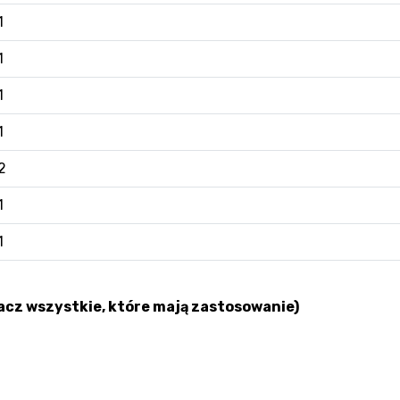
1
1
1
1
2
1
1
cz wszystkie, które mają zastosowanie)