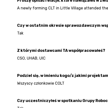
Proszę opisać relacje, które nawiązałeś w zwi
A newly forming CLT in Little Village attended t
Czy w ostatnim okresie sprawozdawczym wsp
Tak
Z którymi dostawcami TA współpracowałeś?
CSO, UHAB, UIC
Podziel się, w imieniu kogo/z jakimi projek
Wszyscy członkowie COLT
Czy uczestniczyłeś w spotkaniu Grupy Roboc