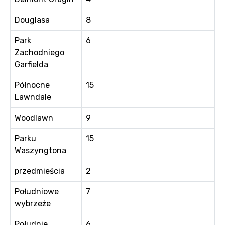
Douglasa
8
Park
6
Zachodniego
Garfielda
Północne
15
Lawndale
Woodlawn
9
Parku
15
Waszyngtona
przedmieścia
2
Południowe
7
wybrzeże
Południe
6