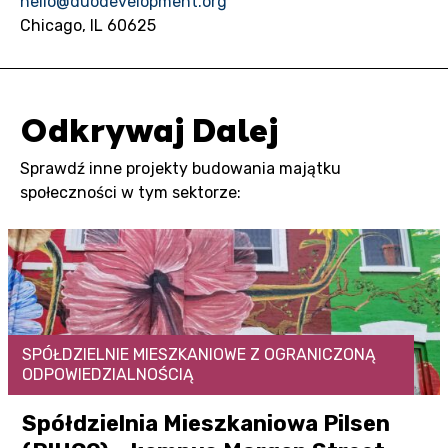
hello@duodevelopment.org
Chicago, IL 60625
Odkrywaj Dalej
Sprawdź inne projekty budowania majątku
społeczności w tym sektorze:
SPÓŁDZIELNIE MIESZKANIOWE Z OGRANICZONĄ
ODPOWIEDZIALNOŚCIĄ
Spółdzielnia Mieszkaniowa Pilsen